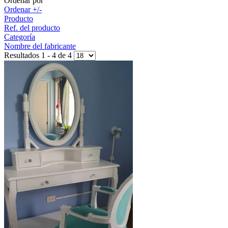
Ordenar por
Ordenar +/-
Producto
Ref. del producto
Categoría
Nombre del fabricante
Resultados 1 - 4 de 4