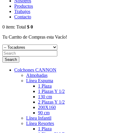
Nosotros
Productos
Trabajos
Contacto
0
item:
Total
$ 0
Tu Carrito de Compras esta Vacío!
Search
Colchones CANNON
Almohadas
Línea Espuma
1 Plaza
1 Plazas Y 1/2
130 cm
2 Plazas Y 1/2
200X160
90 cm
Línea Infantil
Línea Resortes
1 Plaza