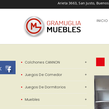
Arieta 3663, San Justo, Buenos
INICIO
Colchones CANNON
k
Juegos De Comedor
Juegos De Dormitorios
Muebles