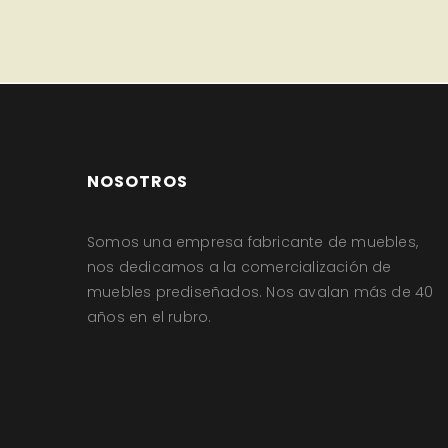
NOSOTROS
Somos una empresa fabricante de muebles,
nos dedicamos a la comercialización de
muebles prediseñados. Nos avalan más de 40
años en el rubro.