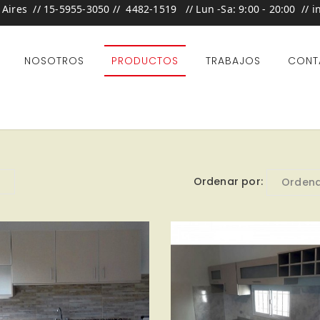
 Aires //
15-5955-3050 //
4482-1519 //
Lun -Sa: 9:00 - 20:00 //
i
NOSOTROS
PRODUCTOS
TRABAJOS
CONT
Ordenar por
Ordena