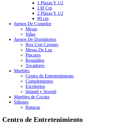
1 Plazas Y 1/2
130 Cm
2 Plazas Y 1/2
90 cm
Juegos De Comedor
Mesas
Sillas
Juegos De Dormitorios
Box Con Cajones
Mesas De Luz
Placares
Respaldos
Tocadores
Muebles
Centro de Entretenimiento
Complementos
Escritorios
Infantil y Juvenil
Muebles de Cocina
Sillones
Butacas
Centro de Entretenimiento