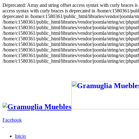
Deprecated: Array and string offset access syntax with curly braces i
access syntax with curly braces is deprecated in /home/c1580361/publi
deprecated in /home/c1580361/public_html/libraries/vendor/joomla/stri
/home/c1580361/public_html/libraries/vendor/joomla/string/src/phputf8
/home/c1580361/public_html/libraries/vendor/joomla/string/src/phputf8
/home/c1580361/public_html/libraries/vendor/joomla/string/src/phputf8
/home/c1580361/public_html/libraries/vendor/joomla/string/src/phputf8
/home/c1580361/public_html/libraries/vendor/joomla/string/src/phputf8
/home/c1580361/public_html/libraries/vendor/joomla/string/src/phputf8
/home/c1580361/public_html/libraries/vendor/joomla/string/src/phputf8
/home/c1580361/public_html/libraries/vendor/joomla/string/src/phputf8
Arieta 3663, San Justo, Bueno
Facebook
Inicio