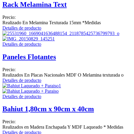
Rack Melamina Text
Precio:
Realizado En Melamina Texturada 15mm *Medidas
Detalles de producto
Detalles de producto
Paneles Flotantes
Precio:
Realizados En Placas Nacionales MDF O Melamina texturada o
Detalles de producto
Detalles de producto
Bahiut 1,80cm x 90cm x 40cm
Precio:
Realizados en Madera Enchapada Y MDF Laqueado * Medidas
Detalles de producto