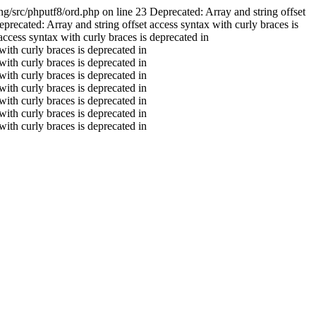
ng/src/phputf8/ord.php on line 23 Deprecated: Array and string offset
precated: Array and string offset access syntax with curly braces is
ccess syntax with curly braces is deprecated in
ith curly braces is deprecated in
ith curly braces is deprecated in
ith curly braces is deprecated in
ith curly braces is deprecated in
ith curly braces is deprecated in
ith curly braces is deprecated in
ith curly braces is deprecated in
fo@gramugliamuebles.com.ar