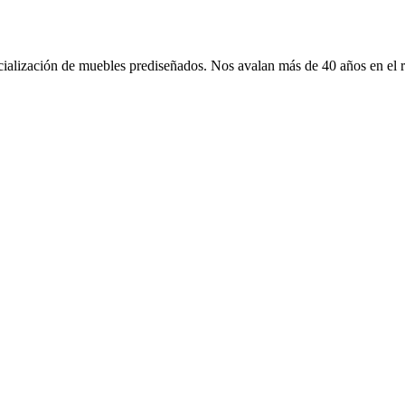
ialización de muebles prediseñados. Nos avalan más de 40 años en el 