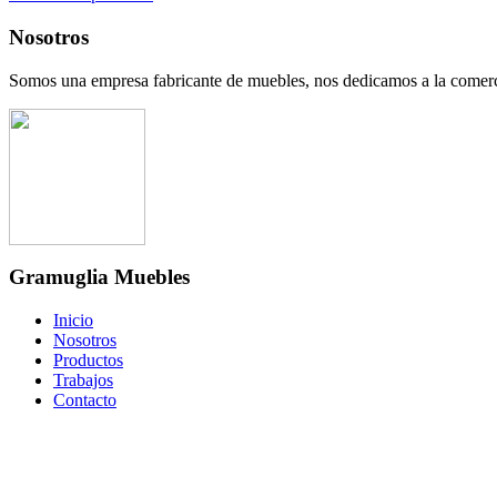
Nosotros
Somos una empresa fabricante de muebles, nos dedicamos a la comerc
Gramuglia Muebles
Inicio
Nosotros
Productos
Trabajos
Contacto