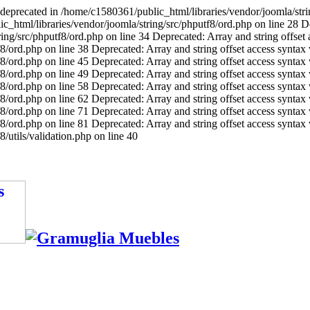
s deprecated in /home/c1580361/public_html/libraries/vendor/joomla/stri
c_html/libraries/vendor/joomla/string/src/phputf8/ord.php on line 28 De
ng/src/phputf8/ord.php on line 34 Deprecated: Array and string offset a
/ord.php on line 38 Deprecated: Array and string offset access syntax w
/ord.php on line 45 Deprecated: Array and string offset access syntax w
/ord.php on line 49 Deprecated: Array and string offset access syntax w
/ord.php on line 58 Deprecated: Array and string offset access syntax w
/ord.php on line 62 Deprecated: Array and string offset access syntax w
/ord.php on line 71 Deprecated: Array and string offset access syntax w
/ord.php on line 81 Deprecated: Array and string offset access syntax w
/utils/validation.php on line 40
s Aires //
15-5955-3050 //
4482-1519 //
Lun -Sa: 9:00 - 20:00 //
in