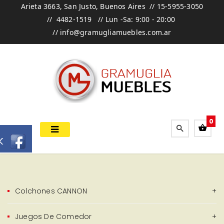
Arieta 3663, San Justo, Buenos Aires //
15-5955-3050
//
4482-1519 //
Lun -Sa: 9:00 - 20:00
//
info@gramugliamuebles.com.ar
0
k
Colchones CANNON
Juegos De Comedor